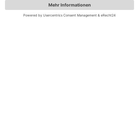
Sprechen Sie mit unseren Kanzleinavigatorinnen.
0611 - 900361 0
E-MAIL SENDEN
MEDIZINRECHT WIESBADEN
Weidmann Amin + Partner
Frankfurter Straße 39
65189 Wiesbaden