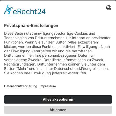
INTROTEXT
Neque porro quisquam est, qui dolorem ipsum quia
dolor sit amet, consectetur, adipisci velit, sed quia
non numquam eius modi tempora incidunt ut labore
et dolore magnam aliquam quaerat voluptatem. Ut
enim ad minima veniam, quis nostrum
exercitationem ullam corporis suscipit laboriosam,
nisi ut aliquid ex ea commodi consequatur? Quis
autem vel eum iure reprehenderit qui in ea
voluptate velit esse quam nihil molestiae
consequatur, vel illum qui dolorem eum fugiat quo
voluptas nulla pariatur?
SPRECHEN SIE UNS AN:
CHARLOTTE
HARENBERG
GIANNINA ANDREOLI